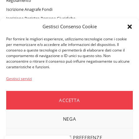
Regolamento
Iscrizione Anagrafe Fondi
Iscrizione Registro Persone Giuridiche
Gestisci Consenso Cookie
Informativa Privacy Sito Internet, Cookie e assistente virtuale
GAIA
Per fornire le migliori esperienze, utilizziamo tecnologie come i cookie
Informativa Privacy Beneficiari
per memorizzare e/o accedere alle informazioni del dispositivo. Il
consenso a queste tecnologie ci permetterà di elaborare dati come il
comportamento di navigazione o ID unici su questo sito. Non
acconsentire o ritirare il consenso può influire negativamente su alcune
PERSONE ASSISTITE
caratteristiche e funzioni.
Convenzionamenti e Servizi Complementari
Gestisci servizi
Come accedere ai rimborsi
Moduli e Denunce
ACCETTA
Vademecum per i beneficiari
NEGA
AZIENDE ASSOCIATE
Moduli e Denunce
VISUALIZZA LE PREFERENZE
Dati ASSIDIM per i pagamenti