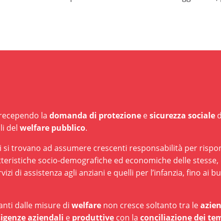
 recependo la
domanda di protezione
e
sicurezza sociale
d
i del
welfare pubblico
.
ali si trovano ad assumere crescenti responsabilità per ris
teristiche socio-demografiche ed economiche delle stesse, dal
vizi di assistenza agli anziani e quelli per l’infanzia, fino a
anti dalle misure di
welfare
non cresce soltanto tra le
azie
sigenze aziendali
e
produttive
con la
conciliazione dei tem