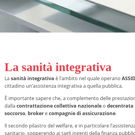
La sanità integrativa
La
sanità integrativa
è l’ambito nel quale operano
ASSI
cittadino un’assistenza integrativa a quella pubblica.
È importante sapere che, a complemento delle prestazioni
dalla
contrattazione collettiva nazionale
o
decentrata
soccorso
,
broker
e
compagnie di assicurazione
.
Il secondo pilastro del welfare, e in particolare l’assist
sanitario, sopperendo ai tagli ingenti della finanza pubbl