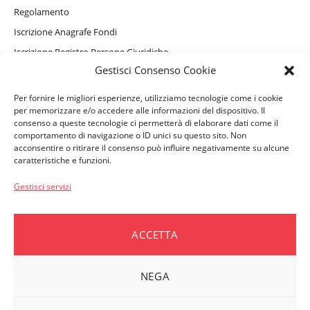
Regolamento
Iscrizione Anagrafe Fondi
Iscrizione Registro Persone Giuridiche
Gestisci Consenso Cookie
Informativa Privacy Sito Internet, Cookie e assistente virtuale
GAIA
Per fornire le migliori esperienze, utilizziamo tecnologie come i cookie
Informativa Privacy Beneficiari
per memorizzare e/o accedere alle informazioni del dispositivo. Il
consenso a queste tecnologie ci permetterà di elaborare dati come il
comportamento di navigazione o ID unici su questo sito. Non
acconsentire o ritirare il consenso può influire negativamente su alcune
PERSONE ASSISTITE
caratteristiche e funzioni.
Convenzionamenti e Servizi Complementari
Gestisci servizi
Come accedere ai rimborsi
Moduli e Denunce
ACCETTA
Vademecum per i beneficiari
NEGA
AZIENDE ASSOCIATE
Moduli e Denunce