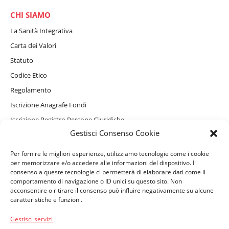
CHI SIAMO
La Sanità Integrativa
Carta dei Valori
Statuto
Codice Etico
Regolamento
Iscrizione Anagrafe Fondi
Iscrizione Registro Persone Giuridiche
Gestisci Consenso Cookie
Informativa Privacy Sito Internet, Cookie e assistente virtuale
GAIA
Per fornire le migliori esperienze, utilizziamo tecnologie come i cookie
Informativa Privacy Beneficiari
per memorizzare e/o accedere alle informazioni del dispositivo. Il
consenso a queste tecnologie ci permetterà di elaborare dati come il
comportamento di navigazione o ID unici su questo sito. Non
acconsentire o ritirare il consenso può influire negativamente su alcune
caratteristiche e funzioni.
PERSONE ASSISTITE
Convenzionamenti e Servizi Complementari
Gestisci servizi