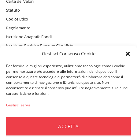
Carta dei Valori
Statuto
Codice Etico
Regolamento
Iscrizione Anagrafe Fondi
Iscrizione Registro Persone Giuridiche
Gestisci Consenso Cookie
Informativa Privacy Sito Internet, Cookie e assistente virtuale
GAIA
Per fornire le migliori esperienze, utilizziamo tecnologie come i cookie
Informativa Privacy Beneficiari
per memorizzare e/o accedere alle informazioni del dispositivo. Il
consenso a queste tecnologie ci permetterà di elaborare dati come il
comportamento di navigazione o ID unici su questo sito. Non
acconsentire o ritirare il consenso può influire negativamente su alcune
caratteristiche e funzioni.
PERSONE ASSISTITE
Convenzionamenti e Servizi Complementari
Gestisci servizi
Come accedere ai rimborsi
Moduli e Denunce
ACCETTA
Vademecum per i beneficiari