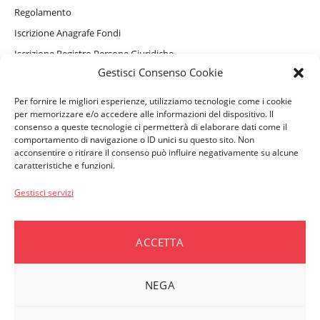
Regolamento
Iscrizione Anagrafe Fondi
Iscrizione Registro Persone Giuridiche
Gestisci Consenso Cookie
Informativa Privacy Sito Internet, Cookie e assistente virtuale
GAIA
Per fornire le migliori esperienze, utilizziamo tecnologie come i cookie
Informativa Privacy Beneficiari
per memorizzare e/o accedere alle informazioni del dispositivo. Il
consenso a queste tecnologie ci permetterà di elaborare dati come il
comportamento di navigazione o ID unici su questo sito. Non
acconsentire o ritirare il consenso può influire negativamente su alcune
caratteristiche e funzioni.
PERSONE ASSISTITE
Convenzionamenti e Servizi Complementari
Gestisci servizi
Come accedere ai rimborsi
Moduli e Denunce
ACCETTA
Vademecum per i beneficiari
NEGA
AZIENDE ASSOCIATE
Moduli e Denunce