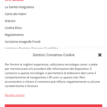
La Sanità Integrativa
Carta dei Valori
Statuto
Codice Etico
Regolamento
Iscrizione Anagrafe Fondi
Iscrizione Registro Persone Giuridiche
Gestisci Consenso Cookie
Informativa Privacy Sito Internet, Cookie e assistente virtuale
GAIA
Per fornire le migliori esperienze, utilizziamo tecnologie come i cookie
Informativa Privacy Beneficiari
per memorizzare e/o accedere alle informazioni del dispositivo. Il
consenso a queste tecnologie ci permetterà di elaborare dati come il
comportamento di navigazione o ID unici su questo sito. Non
acconsentire o ritirare il consenso può influire negativamente su alcune
PERSONE ASSISTITE
caratteristiche e funzioni.
Convenzionamenti e Servizi Complementari
Gestisci servizi
Come accedere ai rimborsi