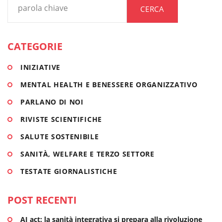
LISA ANTONUTTI
CERCA
3 Maggio, 2024
Il lavoro sostenibile
CATEGORIE
Un campo in cui, sempre di più, la parola
INIZIATIVE
sostenibilità sta diventando centrale è...
MENTAL HEALTH E BENESSERE ORGANIZZATIVO
SANITÀ, WELFARE E TERZO SETTORE
PARLANO DI NOI
RIVISTE SCIENTIFICHE
SALUTE SOSTENIBILE
SANITÀ, WELFARE E TERZO SETTORE
TESTATE GIORNALISTICHE
POST RECENTI
AI act: la sanità integrativa si prepara alla rivoluzione