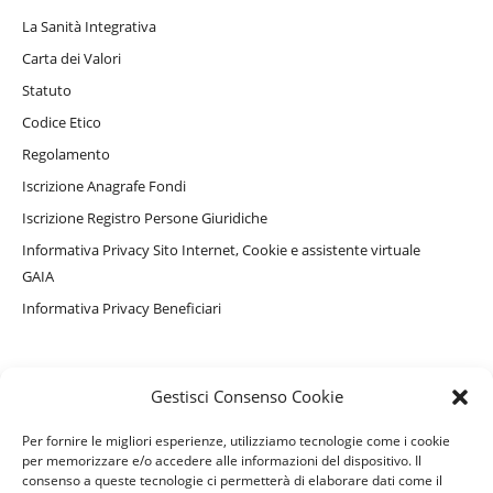
La Sanità Integrativa
Carta dei Valori
Statuto
Codice Etico
Regolamento
Iscrizione Anagrafe Fondi
Iscrizione Registro Persone Giuridiche
Informativa Privacy Sito Internet, Cookie e assistente virtuale
GAIA
Informativa Privacy Beneficiari
PERSONE ASSISTITE
Gestisci Consenso Cookie
Convenzionamenti e Servizi Complementari
Per fornire le migliori esperienze, utilizziamo tecnologie come i cookie
Come accedere ai rimborsi
per memorizzare e/o accedere alle informazioni del dispositivo. Il
consenso a queste tecnologie ci permetterà di elaborare dati come il
Moduli e Denunce