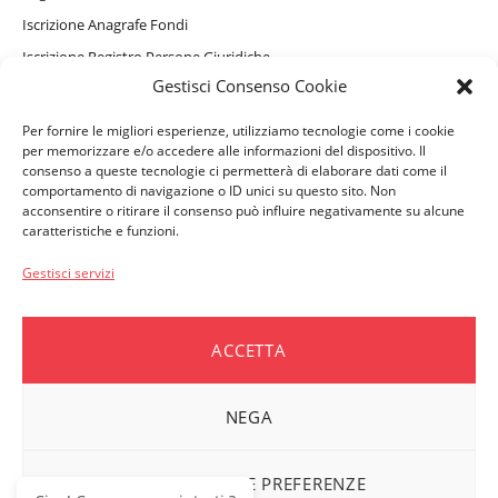
Iscrizione Anagrafe Fondi
Iscrizione Registro Persone Giuridiche
Gestisci Consenso Cookie
Informativa Privacy Sito Internet, Cookie e assistente virtuale
GAIA
Per fornire le migliori esperienze, utilizziamo tecnologie come i cookie
Informativa Privacy Beneficiari
per memorizzare e/o accedere alle informazioni del dispositivo. Il
consenso a queste tecnologie ci permetterà di elaborare dati come il
comportamento di navigazione o ID unici su questo sito. Non
acconsentire o ritirare il consenso può influire negativamente su alcune
caratteristiche e funzioni.
PERSONE ASSISTITE
Convenzionamenti e Servizi Complementari
Gestisci servizi
Come accedere ai rimborsi
Moduli e Denunce
ACCETTA
Vademecum per i beneficiari
NEGA
AZIENDE ASSOCIATE
Moduli e Denunce
VISUALIZZA LE PREFERENZE
Dati ASSIDIM per i pagamenti