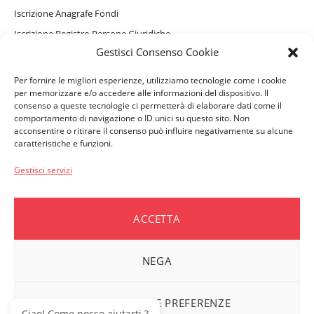
Iscrizione Anagrafe Fondi
Iscrizione Registro Persone Giuridiche
Gestisci Consenso Cookie
Informativa Privacy Sito Internet, Cookie e assistente virtuale
GAIA
Per fornire le migliori esperienze, utilizziamo tecnologie come i cookie
Informativa Privacy Beneficiari
per memorizzare e/o accedere alle informazioni del dispositivo. Il
consenso a queste tecnologie ci permetterà di elaborare dati come il
comportamento di navigazione o ID unici su questo sito. Non
acconsentire o ritirare il consenso può influire negativamente su alcune
PERSONE ASSISTITE
caratteristiche e funzioni.
Convenzionamenti e Servizi Complementari
Gestisci servizi
Come accedere ai rimborsi
Moduli e Denunce
ACCETTA
Vademecum per i beneficiari
NEGA
AZIENDE ASSOCIATE
Moduli e Denunce
VISUALIZZA LE PREFERENZE
Dati ASSIDIM per i pagamenti
Ciao! Come posso aiutarti ?