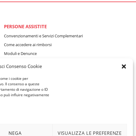
PERSONE ASSISTITE
Convenzionamenti e Servizi Complementari
Come accedere ai rimborsi
Moduli e Denunce
Vademecum per i beneficiari
sci Consenso Cookie
AZIENDE ASSOCIATE
 come i cookie per
vo. Il consenso a queste
Moduli e Denunce
rtamento di navigazione o ID
nso può influire negativamente
Dati ASSIDIM per i pagamenti
NEGA
VISUALIZZA LE PREFERENZE