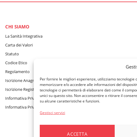
CHI SIAMO
La Sanità Integrativa
Carta dei Valori
Statuto
Codice Etico
Gesti
Regolamento
Per fornire le migliori esperienze, utilizziamo tecnologie
Iscrizione Anagrafe Fondi
memorizzare e/o accedere alle informazioni del dispositi
Iscrizione Registro Persone Giuridiche
tecnologie ci permetterà di elaborare dati come il compo
unici su questo sito. Non acconsentire o ritirare il conse
Informativa Privacy Sito Internet, Cookie e assistente virtuale GAIA
su alcune caratteristiche e funzioni.
Informativa Privacy Beneficiari
Gestisci servizi
ACCETTA