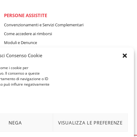
PERSONE ASSISTITE
Convenzionamenti e Servizi Complementari
Come accedere ai rimborsi
Moduli e Denunce
Vademecum per i beneficiari
sci Consenso Cookie
AZIENDE ASSOCIATE
 come i cookie per
vo. Il consenso a queste
Moduli e Denunce
rtamento di navigazione o ID
nso può influire negativamente
Dati ASSIDIM per i pagamenti
NEGA
VISUALIZZA LE PREFERENZE