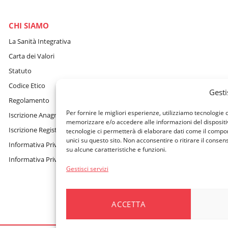
CHI SIAMO
La Sanità Integrativa
Carta dei Valori
Statuto
Codice Etico
Gesti
Regolamento
Per fornire le migliori esperienze, utilizziamo tecnologie
Iscrizione Anagrafe Fondi
memorizzare e/o accedere alle informazioni del dispositi
Iscrizione Registro Persone Giuridiche
tecnologie ci permetterà di elaborare dati come il compo
unici su questo sito. Non acconsentire o ritirare il conse
Informativa Privacy Sito Internet, Cookie e assistente virtuale GAIA
su alcune caratteristiche e funzioni.
Informativa Privacy Beneficiari
Gestisci servizi
ACCETTA