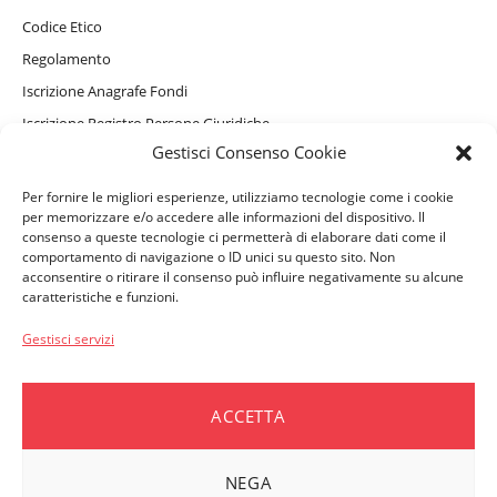
Codice Etico
Regolamento
Iscrizione Anagrafe Fondi
Iscrizione Registro Persone Giuridiche
Gestisci Consenso Cookie
Informativa Privacy Sito Internet, Cookie e assistente virtuale
GAIA
Per fornire le migliori esperienze, utilizziamo tecnologie come i cookie
Informativa Privacy Beneficiari
per memorizzare e/o accedere alle informazioni del dispositivo. Il
consenso a queste tecnologie ci permetterà di elaborare dati come il
comportamento di navigazione o ID unici su questo sito. Non
acconsentire o ritirare il consenso può influire negativamente su alcune
PERSONE ASSISTITE
caratteristiche e funzioni.
Convenzionamenti e Servizi Complementari
Gestisci servizi
Come accedere ai rimborsi
Moduli e Denunce
ACCETTA
Vademecum per i beneficiari
NEGA
AZIENDE ASSOCIATE