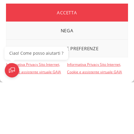
CHI SIAMO
ACCETTA
La Sanità Integrativa
Carta dei Valori
Statuto
NEGA
Codice Etico
Regolamento
VISUALIZZA LE PREFERENZE
Ciao! Come posso aiutarti ?
Iscrizione Anagrafe Fondi
Informativa Privacy Sito Internet,
Informativa Privacy Sito Internet,
Iscrizione Registro Persone Giuridiche
Cookie e assistente virtuale GAIA
Cookie e assistente virtuale GAIA
Informativa Privacy Sito Internet, Cookie e assistente virtuale
GAIA
Informativa Privacy Beneficiari
PERSONE ASSISTITE
Convenzionamenti e Servizi Complementari
Come accedere ai rimborsi