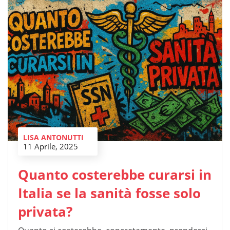
LISA ANTONUTTI
11 Aprile, 2025
Quanto costerebbe curarsi in
Italia se la sanità fosse solo
privata?