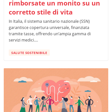
rimborsate un monito su un
corretto stile di vita
In Italia, il sistema sanitario nazionale (SSN)
garantisce copertura universale, finanziata
tramite tasse, offrendo un’ampia gamma di
servizi medici....
SALUTE SOSTENIBILE