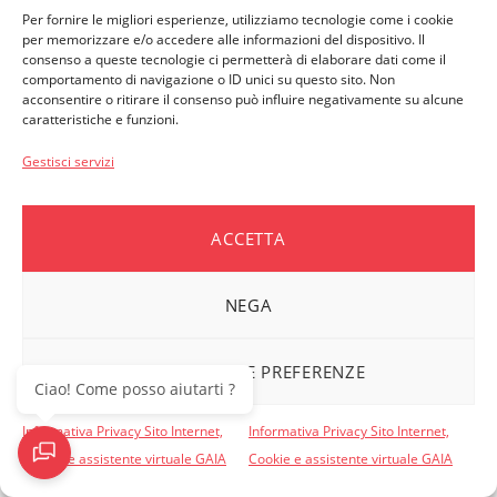
GAIA
Per fornire le migliori esperienze, utilizziamo tecnologie come i cookie
Informativa Privacy Beneficiari
per memorizzare e/o accedere alle informazioni del dispositivo. Il
consenso a queste tecnologie ci permetterà di elaborare dati come il
comportamento di navigazione o ID unici su questo sito. Non
acconsentire o ritirare il consenso può influire negativamente su alcune
caratteristiche e funzioni.
PERSONE ASSISTITE
Convenzionamenti e Servizi Complementari
Gestisci servizi
Come accedere ai rimborsi
Moduli e Denunce
ACCETTA
Vademecum per i beneficiari
NEGA
AZIENDE ASSOCIATE
Moduli e Denunce
VISUALIZZA LE PREFERENZE
Dati ASSIDIM per i pagamenti
Ciao! Come posso aiutarti ?
Informativa Privacy Sito Internet,
Informativa Privacy Sito Internet,
Cookie e assistente virtuale GAIA
Cookie e assistente virtuale GAIA
Copyright © 2025 ASSIDIM. All Rights Reserved.