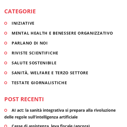
la vita
CATEGORIE
Ottobre è il mese della prevenzione del tumore al
INIZIATIVE
seno, una delle patologie...
MENTAL HEALTH E BENESSERE ORGANIZZATIVO
INIZIATIVE
PARLANO DI NOI
RIVISTE SCIENTIFICHE
SALUTE SOSTENIBILE
SANITÀ, WELFARE E TERZO SETTORE
TESTATE GIORNALISTICHE
POST RECENTI
AI act: la sanità integrativa si prepara alla rivoluzione
delle regole sull’intelligenza artificiale
Casse di assistenza, leva fiscale (ancora)